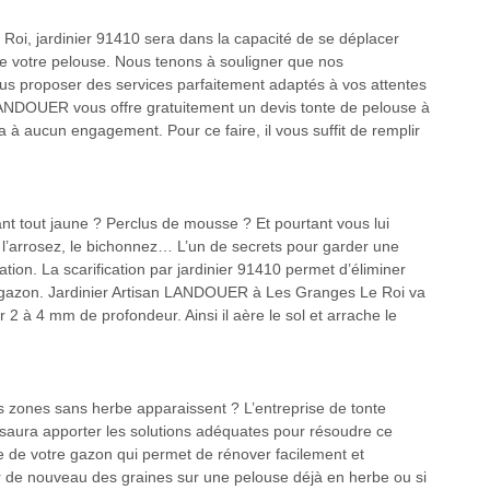
Roi, jardinier 91410 sera dans la capacité de se déplacer
 de votre pelouse. Nous tenons à souligner que nos
vous proposer des services parfaitement adaptés à vos attentes
 LANDOUER vous offre gratuitement un devis tonte de pelouse à
ra à aucun engagement. Pour ce faire, il vous suffit de remplir
ant tout jaune ? Perclus de mousse ? Et pourtant vous lui
 l’arrosez, le bichonnez… L’un de secrets pour garder une
cation. La scarification par jardinier 91410 permet d’éliminer
au gazon. Jardinier Artisan LANDOUER à Les Granges Le Roi va
ur 2 à 4 mm de profondeur. Ainsi il aère le sol et arrache le
s zones sans herbe apparaissent ? L’entreprise de tonte
ura apporter les solutions adéquates pour résoudre ce
 de votre gazon qui permet de rénover facilement et
 de nouveau des graines sur une pelouse déjà en herbe ou si