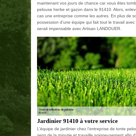
maintenant vos jours de chance car vous êtes tombé 
pelouse herbe et gazon dans le 91410. Alors, enleve
cas une entreprise comme les autres. En plus de s
possession d’une équipe qui fait tout le travail av
serait impensable avec Artisan LANDOUER.
Jardinier 91410 à votre service
L’équipe de jardinier chez l’entreprise de tonte 
sens de la minutie et travaille soigneusement afin d’