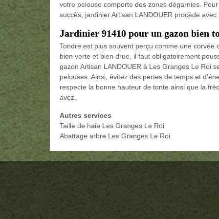
votre pelouse comporte des zones dégarnies. Pour 
succès, jardinier Artisan LANDOUER procède avec 
Jardinier 91410 pour un gazon bien t
Tondre est plus souvent perçu comme une corvée que
bien verte et bien drue, il faut obligatoirement pou
gazon Artisan LANDOUER à Les Granges Le Roi se me
pelouses. Ainsi, évitez des pertes de temps et d’én
respecte la bonne hauteur de tonte ainsi que la f
avez.
Autres services
Taille de haie Les Granges Le Roi
Abattage arbre Les Granges Le Roi