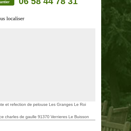
06 58 44 78 31
antier
us localiser
te et refection de pelouse Les Granges Le Roi
ce charles de gaulle 91370 Verrieres Le Buisson