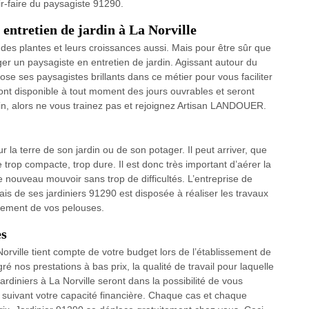
r-faire du paysagiste 91290.
 entretien de jardin à La Norville
 des plantes et leurs croissances aussi. Mais pour être sûr que
gager un paysagiste en entretien de jardin. Agissant autour du
e ses paysagistes brillants dans ce métier pour vous faciliter
ont disponible à tout moment des jours ouvrables et seront
din, alors ne vous trainez pas et rejoignez Artisan LANDOUER.
 la terre de son jardin ou de son potager. Il peut arriver, que
 trop compacte, trop dure. Il est donc très important d’aérer la
 nouveau mouvoir sans trop de difficultés. L’entreprise de
is de ses jardiniers 91290 est disposée à réaliser les travaux
ppement de vos pelouses.
es
rville tient compte de votre budget lors de l’établissement de
é nos prestations à bas prix, la qualité de travail pour laquelle
diniers à La Norville seront dans la possibilité de vous
x suivant votre capacité financière. Chaque cas et chaque