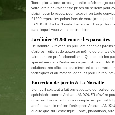
Tonte, plantations, arrosage, taille, désherbage ou
votre jardin devraient être prises au sérieux pour a
plaisir, pour le repos, pour recevoir en toute convivia
91290 repère les points forts de votre jardin pour le
LANDOUER à La Norville, bénéficiez d’un jardin int
dans lequel vous vous sentirez bien.
Jardinier 91290 contre les parasites
De nombreux ravageurs pullulent dans vos jardins et
d'arbres fruitiers, de gazon ou même de plantes d'o
faire et notre professionnalisme. Que ce soit les puc
spécialisée dans l’entretien de jardin Artisan LAN
solutions très efficaces qui éliminent ces parasites
techniques et du matériel adéquat pour un résultat c
Entretien de jardin à La Norville
Bien qu’il soit tout à fait envisageable de réaliser 
spécialisée comme Artisan LANDOUER s’avère pourtant
un ensemble de techniques complexes qui font l’obj
années dans le métier, l’entreprise Artisan LANDOUE
qualité que sur l’esthétique. Tonte, plantations, ar