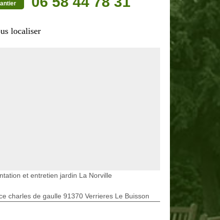
06 58 44 78 31
antier
us localiser
ntation et entretien jardin La Norville
ce charles de gaulle 91370 Verrieres Le Buisson