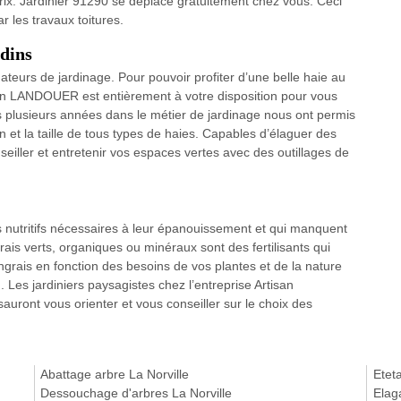
prix. Jardinier 91290 se déplace gratuitement chez vous. Ceci
 les travaux toitures.
rdins
eurs de jardinage. Pour pouvoir profiter d’une belle haie au
isan LANDOUER est entièrement à votre disposition pour vous
Nos plusieurs années dans le métier de jardinage nous ont permis
n et la taille de tous types de haies. Capables d’élaguer des
seiller et entretenir vos espaces vertes avec des outillages de
ts nutritifs nécessaires à leur épanouissement et qui manquent
ais verts, organiques ou minéraux sont des fertilisants qui
engrais en fonction des besoins de vos plantes et de la nature
in. Les jardiniers paysagistes chez l’entreprise Artisan
uront vous orienter et vous conseiller sur le choix des
Abattage arbre La Norville
Etet
Dessouchage d'arbres La Norville
Elag