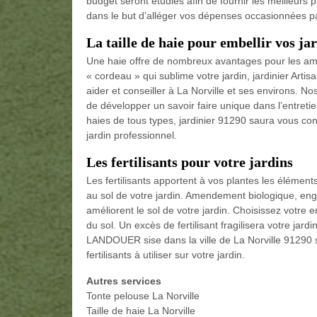
budget seront étudiés afin de fournir les meilleurs 
dans le but d’alléger vos dépenses occasionnées par
La taille de haie pour embellir vos ja
Une haie offre de nombreux avantages pour les amat
« cordeau » qui sublime votre jardin, jardinier Art
aider et conseiller à La Norville et ses environs. 
de développer un savoir faire unique dans l’entretie
haies de tous types, jardinier 91290 saura vous con
jardin professionnel.
Les fertilisants pour votre jardins
Les fertilisants apportent à vos plantes les élémen
au sol de votre jardin. Amendement biologique, engr
améliorent le sol de votre jardin. Choisissez votre 
du sol. Un excès de fertilisant fragilisera votre jard
LANDOUER sise dans la ville de La Norville 91290 sa
fertilisants à utiliser sur votre jardin.
Autres services
Tonte pelouse La Norville
Taille de haie La Norville