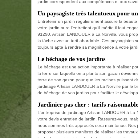
jardin correspondent aux compétences et aux savoi
Un paysagiste très talentueux pour un
Entretenir un jardin régulièrement assure la beauté
votre jardin aura l’entretient qu’il mérite il faut en
91290, Artisan LANDOUER à La Norville, vous propos
la tâche avec un tarif abordable. Ces paysagistes s
toujours apte à rendre sa magnificence à votre jar
Le bêchage de vos jardins
Le bêchage est une action importante à réaliser pour
la terre sur laquelle on a planté son gazon devienne
terre de son gazon pour que les racines puissent de
jardinage Artisan LANDOUER à La Norville par le bia
de bêchage de vos jardins pour faciliter le dévelo
Jardinier pas cher : tarifs raisonnabl
L’entreprise de jardinage Artisan LANDOUER à La No
votre devis entretien de jardin. Rassurez-vous, malgr
nous sommes très appréciés sera maintenue. Nos jar
proposer plusieurs manières de réaliser les travau