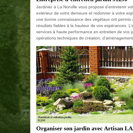
Jardinier à La Norville vous propose d’entretenir vo
extérieur de votre demeure et redonner à votre esp
une bonne connaissance des végétaux ont permis à 
résultats fiables à la hauteur de vos espérances. 
services à haute performance en entretien de vos j
opérations techniques de création, d’aménagement e
Organiser son jardin avec Artisan