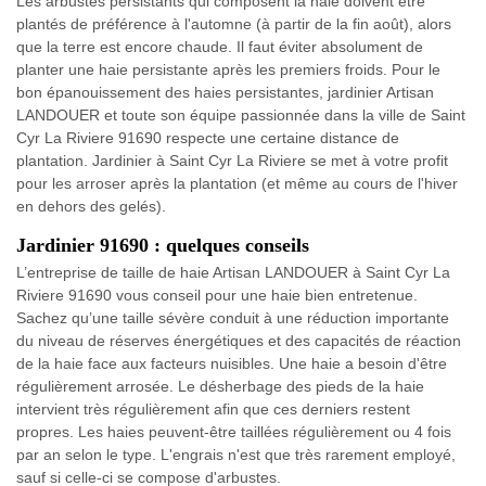
Les arbustes persistants qui composent la haie doivent être
plantés de préférence à l'automne (à partir de la fin août), alors
que la terre est encore chaude. Il faut éviter absolument de
planter une haie persistante après les premiers froids. Pour le
bon épanouissement des haies persistantes, jardinier Artisan
LANDOUER et toute son équipe passionnée dans la ville de Saint
Cyr La Riviere 91690 respecte une certaine distance de
plantation. Jardinier à Saint Cyr La Riviere se met à votre profit
pour les arroser après la plantation (et même au cours de l'hiver
en dehors des gelés).
Jardinier 91690 : quelques conseils
L’entreprise de taille de haie Artisan LANDOUER à Saint Cyr La
Riviere 91690 vous conseil pour une haie bien entretenue.
Sachez qu’une taille sévère conduit à une réduction importante
du niveau de réserves énergétiques et des capacités de réaction
de la haie face aux facteurs nuisibles. Une haie a besoin d'être
régulièrement arrosée. Le désherbage des pieds de la haie
intervient très régulièrement afin que ces derniers restent
propres. Les haies peuvent-être taillées régulièrement ou 4 fois
par an selon le type. L'engrais n'est que très rarement employé,
sauf si celle-ci se compose d'arbustes.