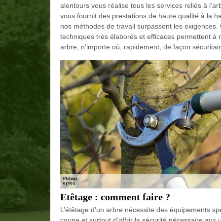
alentours vous réalise tous les services reliés à l’a
vous fournit des prestations de haute qualité à la 
nos méthodes de travail surpassent les exigences. 
techniques très élaborés et efficaces permettent à
arbre, n’importe où, rapidement, de façon sécurita
Etêtage : comment faire ?
L’étêtage d’un arbre nécessite des équipements sp
coupe et surtout d’offrir la sécurité nécessaire aux