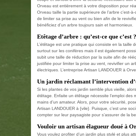
Orveau est entièrement à votre disposition pour réal
Orveau taille la partie supérieure de l’arbre c’est-à
de limiter sa prise au vent ou bien afin de le revivi
bénéficiez d’un arbre toujours sain et harmonieux.
Etêtage d’arbre : qu’est-ce que c’est 
L’étêtage est une pratique qui consiste en la taille 
surtout sur les conifères mais il est également possib
subit une taille de réduction par la suite afin de réé
justifiée pour limiter la prise au vent, revivifier u
électriques. L’entreprise Artisan LANDOUER à Orvea
Un jardin réclamant l’intervention d’
Si les plantes de vos jardin semble plus vieille, al
étêtage. Enfaite un étêtage nécessite l’emploi des 
mains d’un amateur. Alors, pour votre sécurité, p
Artisan LANDOUER à {vile}. Puisque, c’est une soc
compter sur leur paysagiste pour s’assurer de la be
Vouloir un artisan élagueur doué à O
Vous voulez profiter d’un jardin plus stylé et plus 