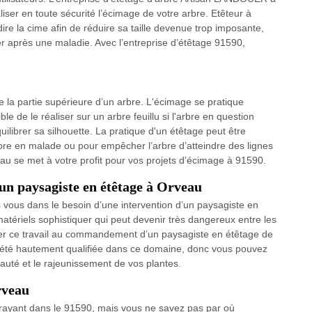
iser en toute sécurité l’écimage de votre arbre. Etêteur à
-dire la cime afin de réduire sa taille devenue trop imposante,
fier après une maladie. Avec l’entreprise d’étêtage 91590,
?
de la partie supérieure d’un arbre. L'écimage se pratique
le de le réaliser sur un arbre feuillu si l'arbre en question
quilibrer sa silhouette. La pratique d'un étêtage peut être
n arbre en malade ou pour empêcher l’arbre d’atteindre des lignes
u se met à votre profit pour vos projets d’écimage à 91590.
un paysagiste en étêtage à Orveau
ors vous dans le besoin d’une intervention d’un paysagiste en
matériels sophistiquer qui peut devenir très dangereux entre les
oser ce travail au commandement d’un paysagiste en étêtage de
iété hautement qualifiée dans ce domaine, donc vous pouvez
auté et le rajeunissement de vos plantes.
rveau
attrayant dans le 91590, mais vous ne savez pas par où