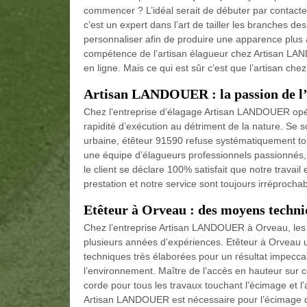
commencer ? L’idéal serait de débuter par contact
c’est un expert dans l’art de tailler les branches d
personnaliser afin de produire une apparence plus a
compétence de l’artisan élagueur chez Artisan LA
en ligne. Mais ce qui est sûr c’est que l’artisan 
Artisan LANDOUER : la passion de l
Chez l’entreprise d’élagage Artisan LANDOUER opéra
rapidité d’exécution au détriment de la nature. Se 
urbaine, étêteur 91590 refuse systématiquement t
une équipe d’élagueurs professionnels passionnés,
le client se déclare 100% satisfait que notre travail
prestation et notre service sont toujours irréprocha
Etêteur à Orveau : des moyens techni
Chez l’entreprise Artisan LANDOUER à Orveau, les 
plusieurs années d’expériences. Etêteur à Orveau u
techniques très élaborées pour un résultat impeccab
l’environnement. Maître de l’accès en hauteur sur 
corde pour tous les travaux touchant l’écimage et l’
Artisan LANDOUER est nécessaire pour l’écimage 