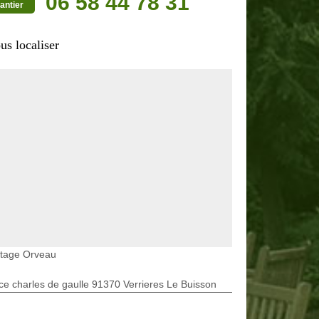
06 58 44 78 31
antier
us localiser
etage Orveau
ce charles de gaulle 91370 Verrieres Le Buisson