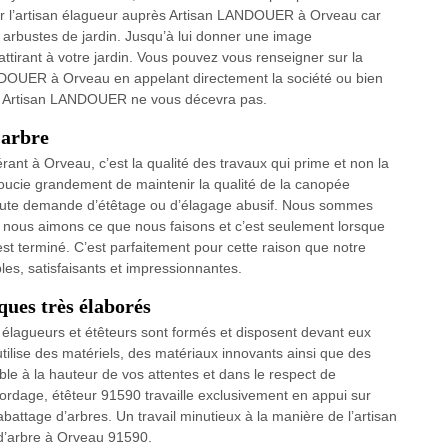
er l’artisan élagueur auprès Artisan LANDOUER à Orveau car
es arbustes de jardin. Jusqu’à lui donner une image
ttirant à votre jardin. Vous pouvez vous renseigner sur la
NDOUER à Orveau en appelant directement la société ou bien
chez Artisan LANDOUER ne vous décevra pas.
’arbre
nt à Orveau, c’est la qualité des travaux qui prime et non la
soucie grandement de maintenir la qualité de la canopée
oute demande d’étêtage ou d’élagage abusif. Nous sommes
 nous aimons ce que nous faisons et c’est seulement lorsque
 est terminé. C’est parfaitement pour cette raison que notre
bles, satisfaisants et impressionnantes.
ques très élaborés
élagueurs et étêteurs sont formés et disposent devant eux
tilise des matériels, des matériaux innovants ainsi que des
le à la hauteur de vos attentes et dans le respect de
cordage, étêteur 91590 travaille exclusivement en appui sur
abattage d’arbres. Un travail minutieux à la manière de l’artisan
d’arbre à Orveau 91590.