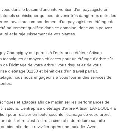
ors vous dans le besoin d’une intervention d’un paysagiste en
matériels sophistiquer qui peut devenir très dangereux entre les
oser ce travail au commandement d’un paysagiste en étêtage de
iété hautement qualifiée dans ce domaine, donc vous pouvez
auté et le rajeunissement de vos plantes.
gny Champigny ont permis à l’entreprise étêteur Artisan
 techniques et moyens efficaces pour un étêtage d’arbre sûr.
n de l'écimage de votre arbre : vous risqueriez de vous
rise d’étêtage 91150 et bénéficiez d’un travail parfait.
étêtage, nous nous engageons à vous fournir des services de
tentes.
écifiques et adaptés afin de maximiser les performances de
 utilisateurs. L’entreprise d’étêtage d’arbre Artisan LANDOUER à
on pour réaliser en toute sécurité l’écimage de votre arbre.
re de l’arbre c’est-à-dire la cime afin de réduire sa taille
ou bien afin de le revivifier après une maladie. Avec