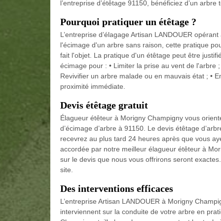
l’entreprise d’étêtage 91150, bénéficiez d’un arbre 
Pourquoi pratiquer un étêtage ?
L’entreprise d’élagage Artisan LANDOUER opérant 
l'écimage d'un arbre sans raison, cette pratique po
fait l'objet. La pratique d'un étêtage peut être just
écimage pour : • Limiter la prise au vent de l'arbre
Revivifier un arbre malade ou en mauvais état ; • Em
proximité immédiate.
Devis étêtage gratuit
Élagueur étêteur à Morigny Champigny vous oriente e
d’écimage d’arbre à 91150. Le devis étêtage d’arbre
recevrez au plus tard 24 heures après que vous ay
accordée par notre meilleur élagueur étêteur à Mo
sur le devis que nous vous offrirons seront exactes. P
site.
Des interventions efficaces
L’entreprise Artisan LANDOUER à Morigny Champign
interviennent sur la conduite de votre arbre en prati