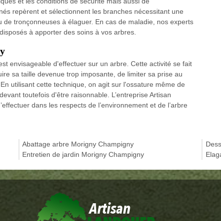
iques et les conditions de sécurité mais aussi de
nnés repèrent et sélectionnent les branches nécessitant une
es ou de tronçonneuses à élaguer. En cas de maladie, nos experts
isposés à apporter des soins à vos arbres.
ny
est envisageable d'effectuer sur un arbre. Cette activité se fait
uire sa taille devenue trop imposante, de limiter sa prise au
 En utilisant cette technique, on agit sur l'ossature même de
 devant toutefois d'être raisonnable. L’entreprise Artisan
ectuer dans les respects de l’environnement et de l’arbre
Abattage arbre Morigny Champigny
Dess
Entretien de jardin Morigny Champigny
Elag