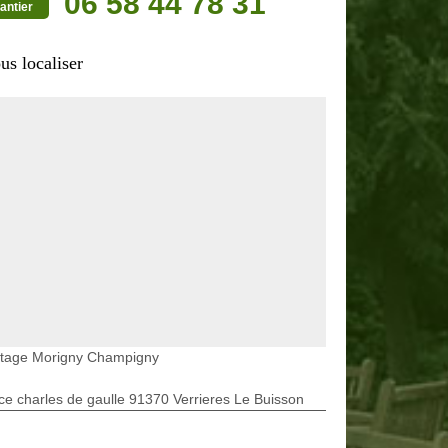
06 58 44 78 31
antier
us localiser
etage Morigny Champigny
ce charles de gaulle 91370 Verrieres Le Buisson