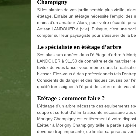
Champigny
Si les plantes de vos jardin semble plus vieille, al
étêtage. Enfaite un étêtage nécessite l’emploi des 
mains d’un amateur. Alors, pour votre sécurité, p
Artisan LANDOUER à {vile}. Puisque, c’est une soc
compter sur leur paysagiste pour s’assurer de la be
Le spécialiste en étêtage d’arbre
Ses plusieurs années dans l’étêtage d’arbre à Mori
LANDOUER à 91150 de connaitre et de maitriser les
Evitez de vous lancer vous-même dans la réalisatio
blesser. Fiez-vous à des professionnels tels l’entrep
Conscients du danger et des risques causés par l’
qualité très soignés à l’égard de l’arbre et de vos at
Etêtage : comment faire ?
L’étêtage d’un arbre nécessite des équipements sp
coupe et surtout d’offrir la sécurité nécessaire aux
Morigny Champigny est entièrement à votre dispositi
Etêteur à Morigny Champigny taille la partie supérieu
devenue trop imposante, de limiter sa prise au vent 