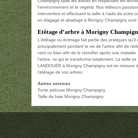
Champigny taille les arbres en respectant les techn
l’environnement et le végétal. Nos étêteurs passio
intervention et effectuent la taille à l’aide de sci
en élagage et abattage à Morigny Champigny sont d
Etêtage d’arbre à Morigny Champig
L'étêtage ou écimage fait partie des pratiques qu'il 
principalement pendant la vie de l'arbre afin de réd
vent ou bien afin de le revivifier après une maladie.
l'arbre, ce qui le transforme totalement. La taille se
LANDOUER à Morigny Champigny est en mesure d’eff
l’étêtage de vos arbres.
Autres services
Tonte pelouse Morigny Champigny
Taille de haie Morigny Champigny