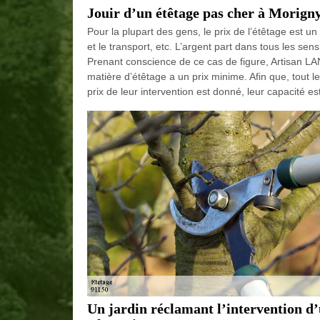
Jouir d’un étêtage pas cher à Morig
Pour la plupart des gens, le prix de l’étêtage est un
et le transport, etc. L’argent part dans tous les se
Prenant conscience de ce cas de figure, Artisan
matière d’étêtage a un prix minime. Afin que, tout 
prix de leur intervention est donné, leur capacité e
Un jardin réclamant l’intervention d