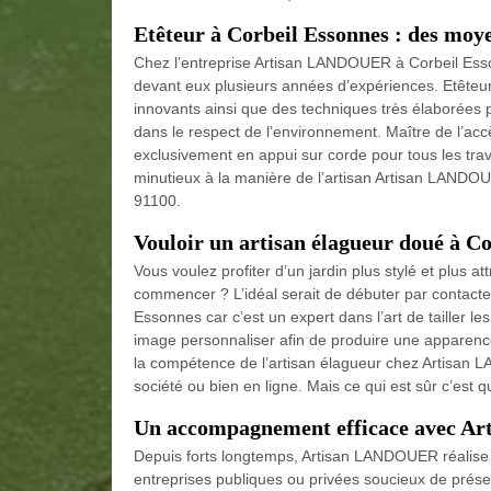
Etêteur à Corbeil Essonnes : des moye
Chez l’entreprise Artisan LANDOUER à Corbeil Esso
devant eux plusieurs années d’expériences. Etêteur
innovants ainsi que des techniques très élaborées p
dans le respect de l’environnement. Maître de l’acc
exclusivement en appui sur corde pour tous les trav
minutieux à la manière de l’artisan Artisan LANDO
91100.
Vouloir un artisan élagueur doué à C
Vous voulez profiter d’un jardin plus stylé et plus 
commencer ? L’idéal serait de débuter par contact
Essonnes car c’est un expert dans l’art de tailler l
image personnaliser afin de produire une apparence
la compétence de l’artisan élagueur chez Artisan
société ou bien en ligne. Mais ce qui est sûr c’es
Un accompagnement efficace avec 
Depuis forts longtemps, Artisan LANDOUER réalise l’é
entreprises publiques ou privées soucieux de préser