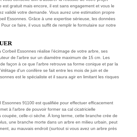
 est gratuit mais encore, il est sans engagement et vous le
ez validé votre demande. Vous aurez une estimation propre
beil Essonnes. Grâce à une expertise sérieuse, les données
our ce faire, il vous suffit de remplir le formulaire sur notre
OUER
Corbeil Essonnes réalise l’écimage de votre arbre, ses
hauteur de l'arbre sur un diamètre maximum de 15 cm. Les
 de façon à ce que l'arbre retrouve sa forme conique et par la
êtage d'un conifère se fait entre les mois de juin et de
nnes est le spécialiste et il saura agir en limitant les risques
 Essonnes 91100 est qualifiée pour effectuer efficacement
et à l'arbre de pouvoir former sa cal cicatricielle
coupée, celle-ci sèche. À long terme, cette branche crée de
e plus, une branche morte dans un arbre en milieu urbain, peut
ent, au mauvais endroit (surtout si vous avez un arbre près