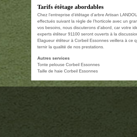
Tarifs étêtage abordables
Chez l’entreprise d’étêtage d’arbre Artisan LANDOU
effectués suivant la règle de l’horticole avec un gr
vos besoins, nous discuterons d’abord, car votre id
experts étêteur 91100 seront ouverts à la discussi
Elagueur étêteur à Corbeil Essonnes veillera à ce q
ternir la qualité de nos prestations.
Autres services
Tonte pelouse Corbeil Essonnes
Taille de haie Corbeil Essonnes