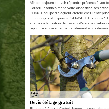
Afin de toujours pouvoir répondre présents à vos b
Corbeil Essonnes met à votre disposition ses artis
91100. L’équipe d’élagueur étêteur chez l’entrepr
dépannage est disponible 24 h/24 et de 7 jours/7. 
adaptés à la gestion de travaux d’étêtage d’arbre 
répondre efficacement et rapidement à vos demande
Devis étêtage gratuit
Élagueur étêteur à Corbeil Essonnes vous oriente et 