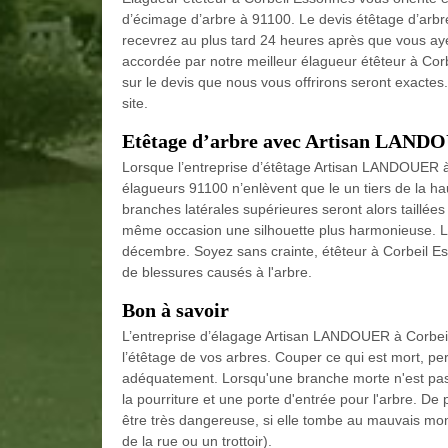
d’écimage d’arbre à 91100. Le devis étêtage d’arbre
recevrez au plus tard 24 heures après que vous ay
accordée par notre meilleur élagueur étêteur à Cor
sur le devis que nous vous offrirons seront exactes. P
site.
Etêtage d’arbre avec Artisan LAND
Lorsque l’entreprise d’étêtage Artisan LANDOUER à 
élagueurs 91100 n’enlèvent que le un tiers de la 
branches latérales supérieures seront alors taillées
même occasion une silhouette plus harmonieuse. L'ét
décembre. Soyez sans crainte, étêteur à Corbeil Esso
de blessures causés à l'arbre.
Bon à savoir
L’entreprise d’élagage Artisan LANDOUER à Corbeil
l’étêtage de vos arbres. Couper ce qui est mort, perm
adéquatement. Lorsqu'une branche morte n'est pas 
la pourriture et une porte d'entrée pour l'arbre. D
être très dangereuse, si elle tombe au mauvais mom
de la rue ou un trottoir).