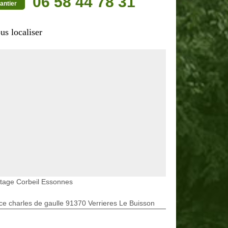
06 58 44 78 31
antier
us localiser
tage Corbeil Essonnes
ce charles de gaulle 91370 Verrieres Le Buisson