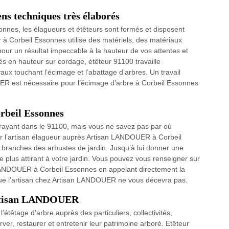
ns techniques très élaborés
nnes, les élagueurs et étêteurs sont formés et disposent
 à Corbeil Essonnes utilise des matériels, des matériaux
our un résultat impeccable à la hauteur de vos attentes et
ès en hauteur sur cordage, étêteur 91100 travaille
aux touchant l’écimage et l’abattage d’arbres. Un travail
UER est nécessaire pour l’écimage d’arbre à Corbeil Essonnes
orbeil Essonnes
attrayant dans le 91100, mais vous ne savez pas par où
er l’artisan élagueur auprès Artisan LANDOUER à Corbeil
es branches des arbustes de jardin. Jusqu’à lui donner une
 plus attirant à votre jardin. Vous pouvez vous renseigner sur
 LANDOUER à Corbeil Essonnes en appelant directement la
t que l’artisan chez Artisan LANDOUER ne vous décevra pas.
Artisan LANDOUER
têtage d’arbre auprès des particuliers, collectivités,
ver, restaurer et entretenir leur patrimoine arboré. Etêteur