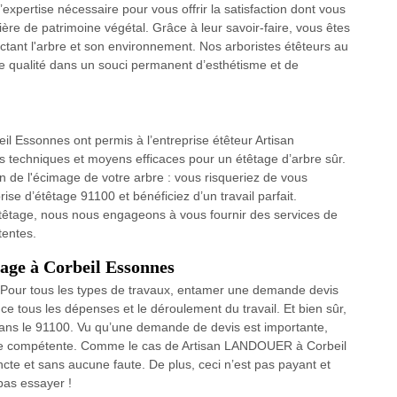
xpertise nécessaire pour vous offrir la satisfaction dont vous
tière de patrimoine végétal. Grâce à leur savoir-faire, vous êtes
ctant l'arbre et son environnement. Nos arboristes étêteurs au
de qualité dans un souci permanent d’esthétisme et de
il Essonnes ont permis à l’entreprise étêteur Artisan
 techniques et moyens efficaces pour un étêtage d’arbre sûr.
n de l'écimage de votre arbre : vous risqueriez de vous
rise d’étêtage 91100 et bénéficiez d’un travail parfait.
étêtage, nous nous engageons à vous fournir des services de
tentes.
tage à Corbeil Essonnes
 Pour tous les types de travaux, entamer une demande devis
ce tous les dépenses et le déroulement du travail. Et bien sûr,
 dans le 91100. Vu qu’une demande de devis est importante,
prise compétente. Comme le cas de Artisan LANDOUER à Corbeil
ncte et sans aucune faute. De plus, ceci n’est pas payant et
pas essayer !